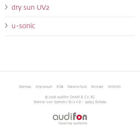
dry sun UV2
u-sonic
Sitemap
Impressum
AGB
Datenschutz
Kontakt
HinSchG
© 2026 audifon GmbH & Co. KG
Werner-von-Siemens-Str.2 • D - 99625 Kölleda